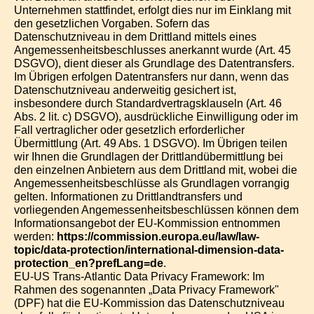
Unternehmen stattfindet, erfolgt dies nur im Einklang mit
den gesetzlichen Vorgaben. Sofern das
Datenschutzniveau in dem Drittland mittels eines
Angemessenheitsbeschlusses anerkannt wurde (Art. 45
DSGVO), dient dieser als Grundlage des Datentransfers.
Im Übrigen erfolgen Datentransfers nur dann, wenn das
Datenschutzniveau anderweitig gesichert ist,
insbesondere durch Standardvertragsklauseln (Art. 46
Abs. 2 lit. c) DSGVO), ausdrückliche Einwilligung oder im
Fall vertraglicher oder gesetzlich erforderlicher
Übermittlung (Art. 49 Abs. 1 DSGVO). Im Übrigen teilen
wir Ihnen die Grundlagen der Drittlandübermittlung bei
den einzelnen Anbietern aus dem Drittland mit, wobei die
Angemessenheitsbeschlüsse als Grundlagen vorrangig
gelten. Informationen zu Drittlandtransfers und
vorliegenden Angemessenheitsbeschlüssen können dem
Informationsangebot der EU-Kommission entnommen
werden:
https://commission.europa.eu/law/law-
topic/data-protection/international-dimension-data-
protection_en?prefLang=de
.
EU-US Trans-Atlantic Data Privacy Framework: Im
Rahmen des sogenannten „Data Privacy Framework"
(DPF) hat die EU-Kommission das Datenschutzniveau